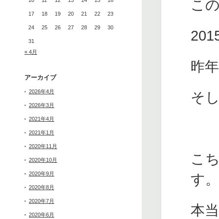
この
10
11
12
13
14
15
16
17
18
19
20
21
22
23
24
25
26
27
28
29
30
20
31
« 4月
昨年
アーカイブ
2026年4月
そし
2026年3月
2021年4月
2021年1月
2020年11月
こ
2020年10月
2020年9月
す
2020年8月
2020年7月
本
2020年6月