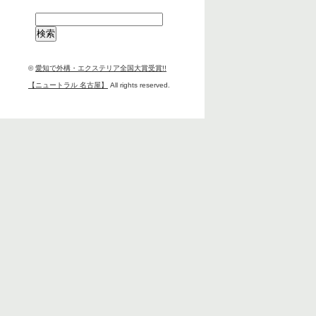
検
索:
©
愛知で外構・エクステリア全国大賞受賞!!
【ニュートラル 名古屋】
All rights reserved.