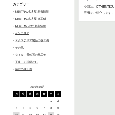
カテゴリー
今回は、O'THENTI
NEUTRAL名古屋 新着情報
照明をご紹介します。 ①
NEUTRAL名古屋 施工例
NEUTRAL小牧 新着情報
インテリア
エクステリア製品の施工例
その他
タイル、天然石の施工例
工事中の現場から
植栽の施工例
2016年10月
月
火
水
木
金
土
日
1
2
3
4
5
6
7
8
9