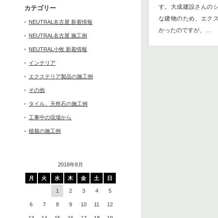
す。大成建設さんの
カテゴリー
な建物のため、エク
NEUTRAL名古屋 新着情報
かったのですが、…
NEUTRAL名古屋 施工例
NEUTRAL小牧 新着情報
インテリア
エクステリア製品の施工例
その他
タイル、天然石の施工例
工事中の現場から
植栽の施工例
2018年8月
月
火
水
木
金
土
日
1
2
3
4
5
6
7
8
9
10
11
12