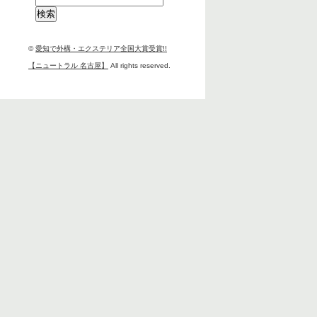
索:
©
愛知で外構・エクステリア全国大賞受賞!!
【ニュートラル 名古屋】
All rights reserved.