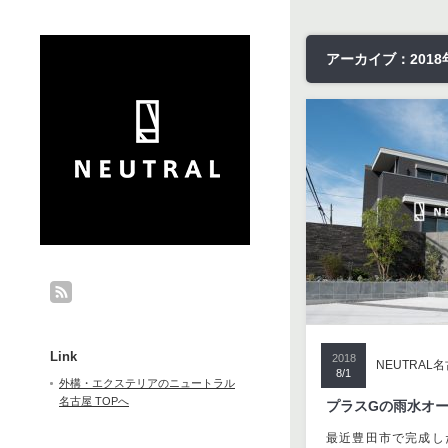
アーカイブ：2018
Link
2018
NEUTRAL
8/1
外構・エクステリアのニュートラル
名古屋 TOPへ
プラスGの雨水オ
最近豊田市で完成し