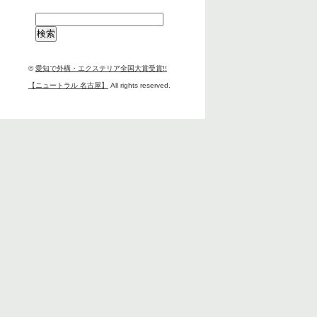
検
索:
©
愛知で外構・エクステリア全国大賞受賞!!
【ニュートラル 名古屋】
All rights reserved.