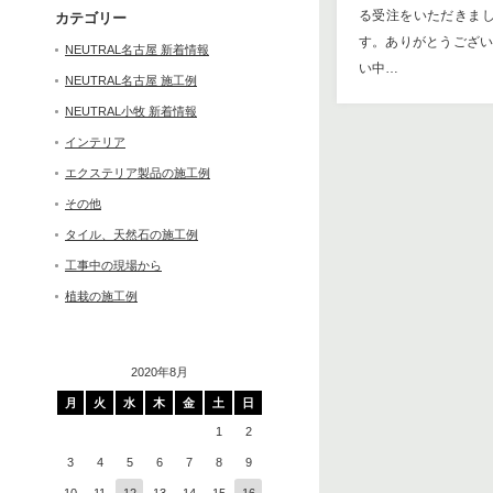
る受注をいただきま
カテゴリー
す。ありがとうござい
NEUTRAL名古屋 新着情報
い中…
NEUTRAL名古屋 施工例
NEUTRAL小牧 新着情報
インテリア
エクステリア製品の施工例
その他
タイル、天然石の施工例
工事中の現場から
植栽の施工例
2020年8月
月
火
水
木
金
土
日
1
2
3
4
5
6
7
8
9