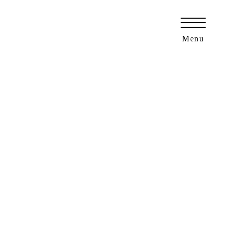
愛知県名古屋市・小牧市の外構工事・エクステリア専門ショップ「ニュートラル」
Menu