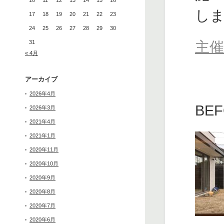
10
11
12
13
14
15
16
し
17
18
19
20
21
22
23
24
25
26
27
28
29
30
主
31
« 4月
アーカイブ
2026年4月
BE
2026年3月
2021年4月
2021年1月
2020年11月
2020年10月
2020年9月
2020年8月
2020年7月
2020年6月