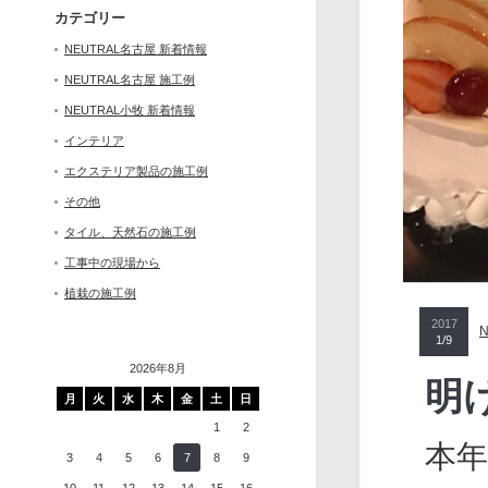
カテゴリー
NEUTRAL名古屋 新着情報
NEUTRAL名古屋 施工例
NEUTRAL小牧 新着情報
インテリア
エクステリア製品の施工例
その他
タイル、天然石の施工例
工事中の現場から
植栽の施工例
2017
1/9
2026年8月
明
月
火
水
木
金
土
日
1
2
本
3
4
5
6
7
8
9