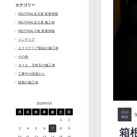
カテゴリー
NEUTRAL名古屋 新着情報
NEUTRAL名古屋 施工例
NEUTRAL小牧 新着情報
インテリア
エクステリア製品の施工例
その他
タイル、天然石の施工例
工事中の現場から
植栽の施工例
2026年8月
月
火
水
木
金
土
日
2014
6/12
1
2
3
4
5
6
7
8
9
箱