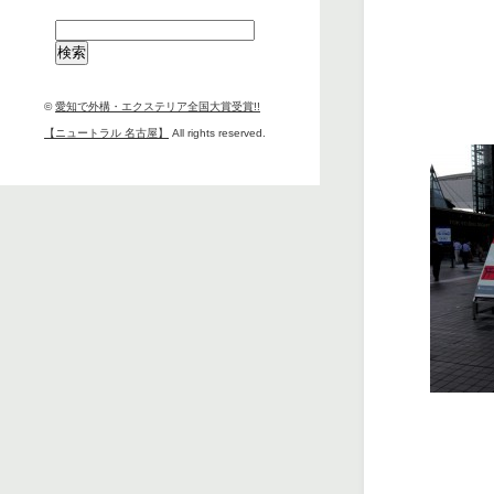
検
索:
©
愛知で外構・エクステリア全国大賞受賞!!
【ニュートラル 名古屋】
All rights reserved.