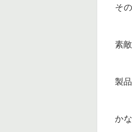
そ
素
製
か