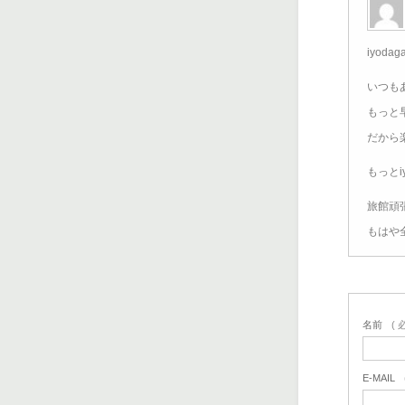
iyodag
いつも
もっと
だから
もっとi
旅館頑
もはや
名前
( 
E-MAIL