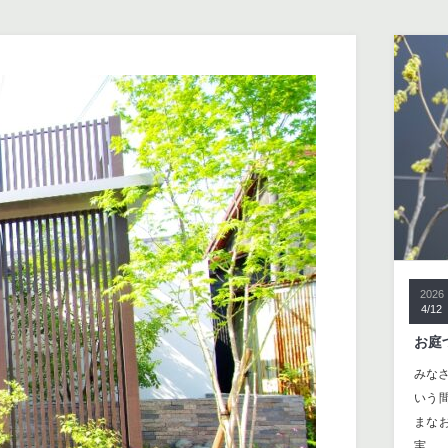
2026
4/12
お庭
みな
いう
まな
実…