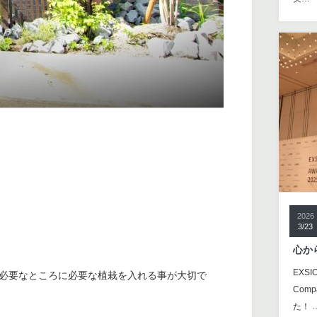
2026
3/23
心か
EXS
必要なところに必要な植栽を入れる事が大切で
Com
た！ 