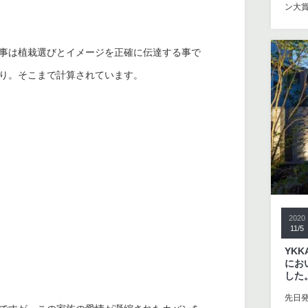
ン大
事は植栽選びとイメージを正確に伝達する事で
り。そこまで計算されています。
2020
11/5
YK
にお
した
先日発