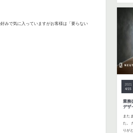
の好みで気に入っていますがお客様は「要らない
2021
4/15
業務
デザ
また
た。
りが