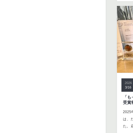
2026
3/16
「も
受賞
202
は、
た。