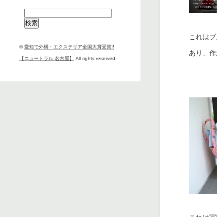
検
索:
これはブ
©
愛知で外構・エクステリア全国大賞受賞!!
あり、作
【ニュートラル 名古屋】
All rights reserved.