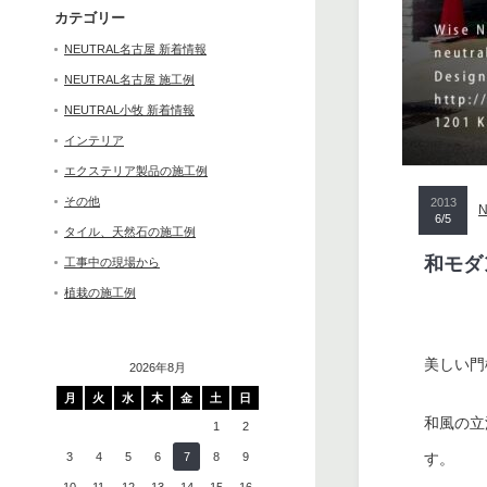
カテゴリー
NEUTRAL名古屋 新着情報
NEUTRAL名古屋 施工例
NEUTRAL小牧 新着情報
インテリア
エクステリア製品の施工例
その他
2013
6/5
タイル、天然石の施工例
和モダ
工事中の現場から
植栽の施工例
美しい門
2026年8月
月
火
水
木
金
土
日
和風の立
1
2
3
4
5
6
7
8
9
す。