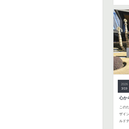
2026
3/19
心か
この
ザイン
ルド