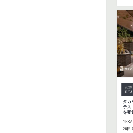
2020
11/23
タカ
テス
を受
YKK
28回