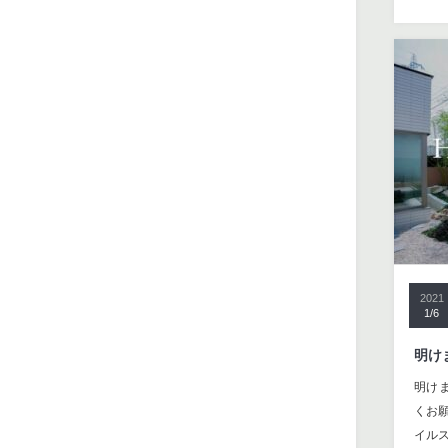
2021
1/6
明け
明け
くお願
イル