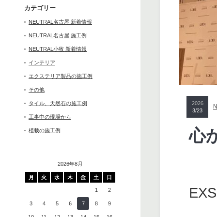
カテゴリー
NEUTRAL名古屋 新着情報
NEUTRAL名古屋 施工例
NEUTRAL小牧 新着情報
インテリア
エクステリア製品の施工例
その他
タイル、天然石の施工例
2026
3/23
工事中の現場から
心
植栽の施工例
2026年8月
月
火
水
木
金
土
日
EX
1
2
3
4
5
6
7
8
9