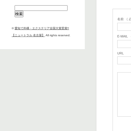
検
索:
名前
( 
©
愛知で外構・エクステリア全国大賞受賞!!
【ニュートラル 名古屋】
All rights reserved.
E-MAIL
URL