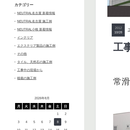
カテゴリー
NEUTRAL名古屋 新着情報
NEUTRAL名古屋 施工例
2012
NEUTRAL小牧 新着情報
10/28
インテリア
工
エクステリア製品の施工例
その他
タイル、天然石の施工例
工事中の現場から
植栽の施工例
常
2026年8月
月
火
水
木
金
土
日
1
2
3
4
5
6
7
8
9