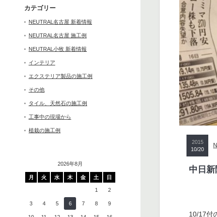
カテゴリー
NEUTRAL名古屋 新着情報
NEUTRAL名古屋 施工例
NEUTRAL小牧 新着情報
インテリア
エクステリア製品の施工例
その他
タイル、天然石の施工例
工事中の現場から
植栽の施工例
2015
10/20
2026年8月
中日新
月
火
水
木
金
土
日
1
2
3
4
5
6
7
8
9
10/1