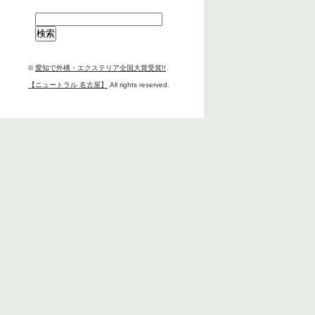
検
索:
©
愛知で外構・エクステリア全国大賞受賞!!
【ニュートラル 名古屋】
All rights reserved.