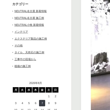
カテゴリー
NEUTRAL名古屋 新着情報
NEUTRAL名古屋 施工例
NEUTRAL小牧 新着情報
インテリア
エクステリア製品の施工例
その他
タイル、天然石の施工例
工事中の現場から
植栽の施工例
2026年8月
月
火
水
木
金
土
日
1
2
3
4
5
6
7
8
9