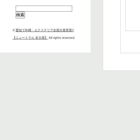
検
索:
©
愛知で外構・エクステリア全国大賞受賞!!
【ニュートラル 名古屋】
All rights reserved.