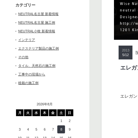
カテゴリー
NEUTRAL名古屋 新着情報
NEUTRAL名古屋 施工例
NEUTRAL小牧 新着情報
インテリア
エクステリア製品の施工例
2013
5/12
その他
タイル、天然石の施工例
エレガ
工事中の現場から
植栽の施工例
エレガン
2026年8月
月
火
水
木
金
土
日
1
2
3
4
5
6
7
8
9