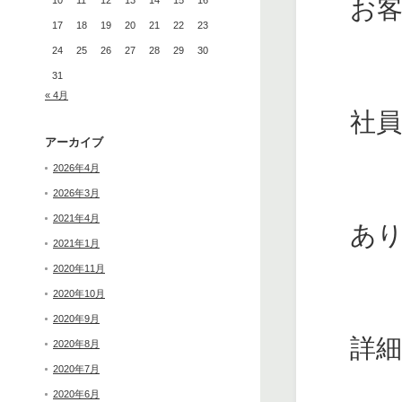
お
10
11
12
13
14
15
16
17
18
19
20
21
22
23
24
25
26
27
28
29
30
31
« 4月
社
アーカイブ
2026年4月
2026年3月
2021年4月
あ
2021年1月
2020年11月
2020年10月
2020年9月
詳
2020年8月
2020年7月
2020年6月