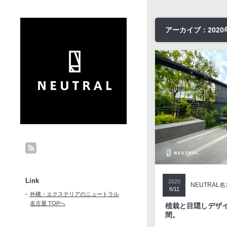
アーカイブ：2020年
Link
2020
NEUTRAL
6/11
外構・エクステリアのニュートラル
名古屋 TOPへ
植栽と目隠しデザ
間。