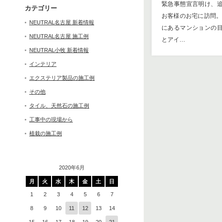
緊急事態宣言明け、
カテゴリー
お客様のお宅に訪問。
NEUTRAL名古屋 新着情報
にあるマンションの
NEUTRAL名古屋 施工例
とアイ…
NEUTRAL小牧 新着情報
インテリア
エクステリア製品の施工例
その他
タイル、天然石の施工例
工事中の現場から
植栽の施工例
2020年6月
月
火
水
木
金
土
日
1
2
3
4
5
6
7
8
9
10
11
12
13
14