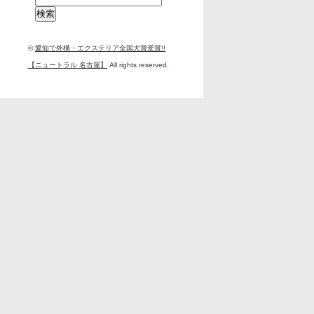
索:
©
愛知で外構・エクステリア全国大賞受賞!!
【ニュートラル 名古屋】
All rights reserved.