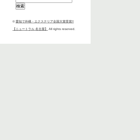
索:
©
愛知で外構・エクステリア全国大賞受賞!!
【ニュートラル 名古屋】
All rights reserved.