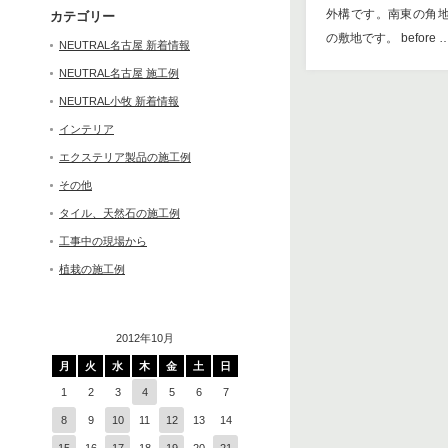
外構です。南東の角
カテゴリー
の敷地です。 before 
NEUTRAL名古屋 新着情報
NEUTRAL名古屋 施工例
NEUTRAL小牧 新着情報
インテリア
エクステリア製品の施工例
その他
タイル、天然石の施工例
工事中の現場から
植栽の施工例
2012年10月
月
火
水
木
金
土
日
1
2
3
4
5
6
7
8
9
10
11
12
13
14