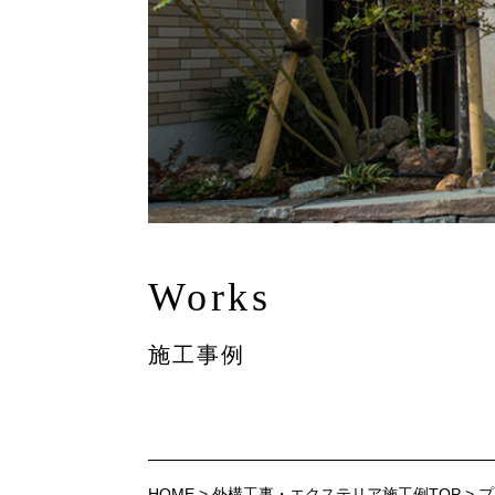
Works
施工事例
HOME
>
外構工事・エクステリア施工例TOP
>
プ