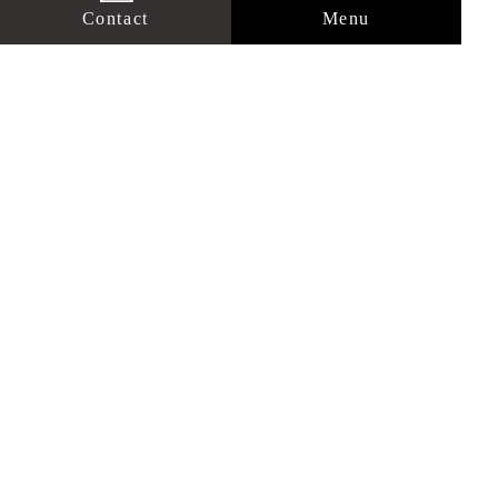
オフィス小牧 ／ 〒485-0829 愛知県小牧
Contact
Menu
市小牧原二丁目11
【営業時間】10:00～18:00 【定休日】毎
週火曜日・水曜日
TOP
施工事例
全国コンテスト受賞歴
ブログ
完成までの流れ
よくあるご質問
アクセス
会社概要
お問い合わせ