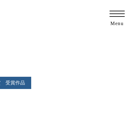
愛知県名古屋市・豊田市の外構工事・エクステリア専門ショップ「ニュートラル」
Menu
賞 受賞作品