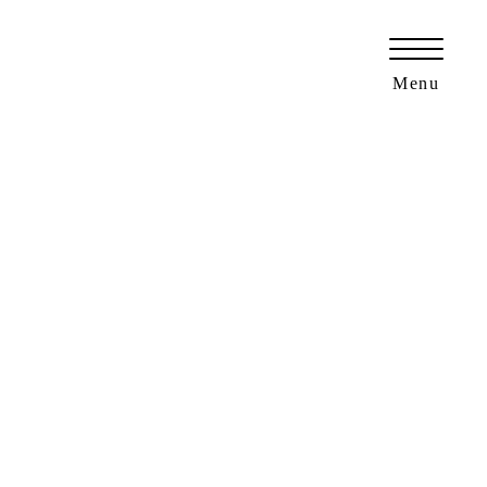
愛知県名古屋市・豊田市の外構工事・エクステリア専門ショップ「ニュートラル」
Menu